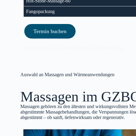
Hot-Stone-Massage-60
Fangopackung
Termin buchen
Bitte bringen Sie zu jedem Termin ein Handtuch mit.
Auswahl an Massagen und Wärmeanwendungen
Massagen im GZBO 
Massagen gehören zu den ältesten und wirkungsvollsten Me
abgestimmte Massagebehandlungen, die Verspannungen lösen
abgestimmt – ob sanft, tiefenwirksam oder regenerativ.