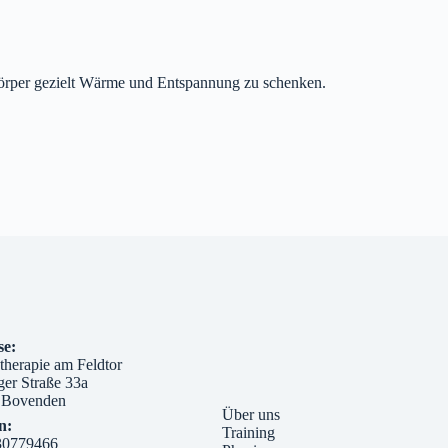
örper gezielt Wärme und Entspannung zu schenken.
se:
therapie am Feldtor
ger Straße 33a
 Bovenden
Über uns
n:
Training
30779466