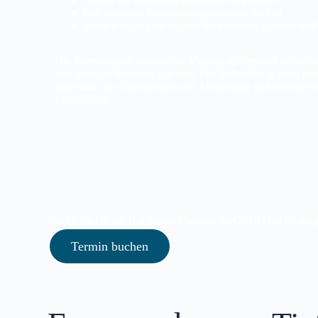
eine intensive Entspannungsmassage suchen
ihrem Körper eine regenerative Auszeit gönnen wol
Die Kombination aus sanften Massagegriffen und der tiefe
einzigartiges Wellness‑Erlebnis. Die Behandlung wirkt be
unterstützt die Regeneration der Muskulatur und schenkt 
Leichtigkeit.
Buche jetzt deine Hot‑Stone‑Massage im GZBO bei Götting
Termin buchen