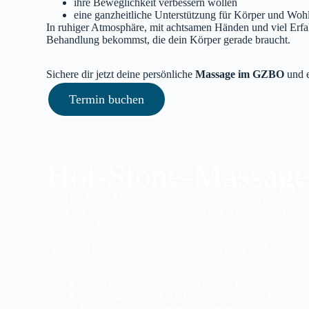
ihre Beweglichkeit verbessern wollen
eine ganzheitliche Unterstützung für Körper und Woh
In ruhiger Atmosphäre, mit achtsamen Händen und viel Erfah
Behandlung bekommst, die dein Körper gerade braucht.
Sichere dir jetzt deine persönliche
Massage im GZBO
und e
Termin buchen
Hot-Stone-Massag
Die Hot‑Stone‑Massage im GZBO bei Göttingen ist eine ti
erwärmte Basaltsteine eingesetzt, die ihre wohltuende Wär
kommt zur Ruhe.
Unsere Hot‑Stone‑Massage eignet sich ideal für Menschen,
Stress abbauen und innere Balance finden möchten
unter Rücken‑ und Nackenverspannungen leiden
Wärme als besonders angenehm empfinden