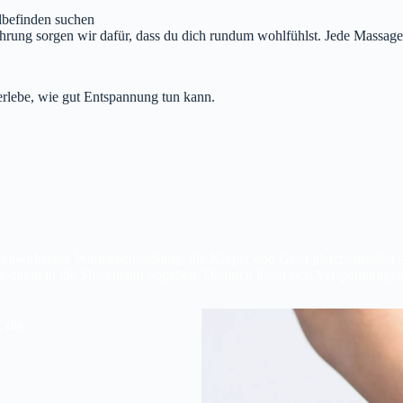
lbefinden suchen
rung sorgen wir dafür, dass du dich rundum wohlfühlst. Jede Massage 
rlebe, wie gut Entspannung tun kann.
e
efenwirksame Wärmebehandlung, die Körper und Geist gleichermaßen e
me direkt in die Muskulatur abgeben. Dadurch lösen sich Verspannunge
 die: