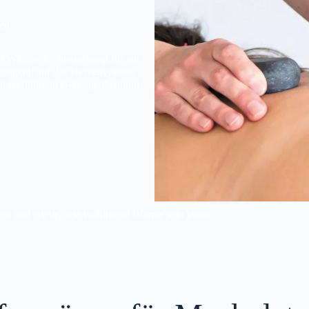
len
n Wärme der Steine sorgt für ein
ruhigend auf das Nervensystem,
ein Gefühl von Geborgenheit und
en und erlebe, wie wohltuend Wärme sein kann.