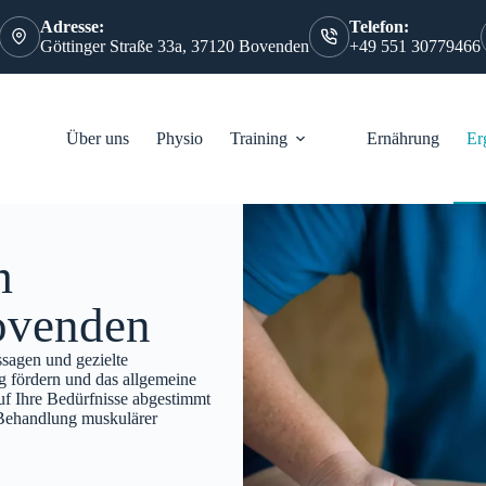
Adresse:
Telefon:
Göttinger Straße 33a, 37120 Bovenden
+49 551 30779466
Über uns
Physio
Training
Ernährung
Er
m
ovenden
sagen und gezielte
 fördern und das allgemeine
f Ihre Bedürfnisse abgestimmt
 Behandlung muskulärer