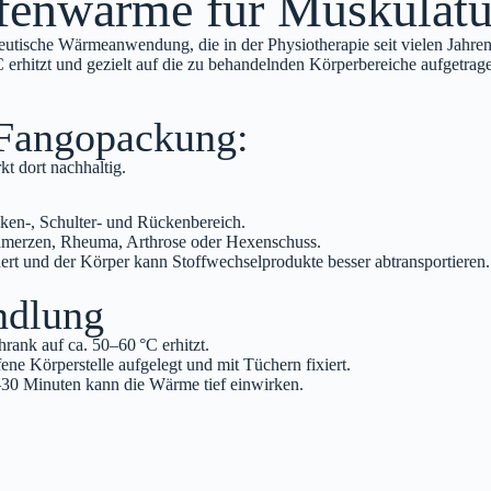
fenwärme für Muskulat
utische Wärmeanwendung, die in der Physiotherapie seit vielen Jahren 
 erhitzt und gezielt auf die zu behandelnden Körperbereiche aufgetrag
 Fangopackung:
 dort nachhaltig.
en‑, Schulter‑ und Rückenbereich.
chmerzen, Rheuma, Arthrose oder Hexenschuss.
rt und der Körper kann Stoffwechselprodukte besser abtransportieren.
ndlung
ank auf ca. 50–60 °C erhitzt.
e Körperstelle aufgelegt und mit Tüchern fixiert.
30 Minuten kann die Wärme tief einwirken.